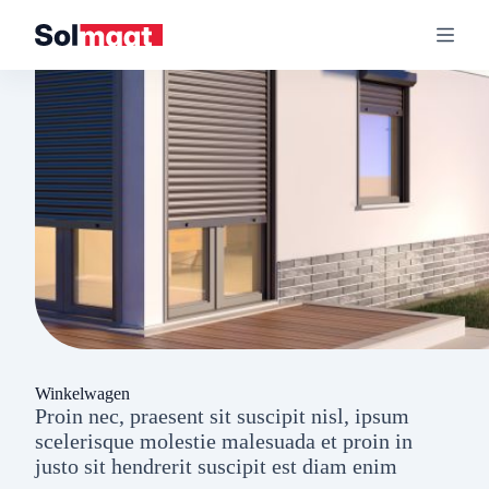
Ga
naar
de
inhoud
Winkelwagen
Proin nec, praesent sit suscipit nisl, ipsum
scelerisque molestie malesuada et proin in
justo sit hendrerit suscipit est diam enim